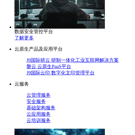
数据安全管控平台
了解更多
云原生产品及应用平台
J9国际研云 研制一体化工业互联网解决方案
磐云 云原生PaaS平台
J9国际云印 数字化文印管理平台
云服务
云管理服务
安全服务
基础架构服务
云应用服务
云培训服务