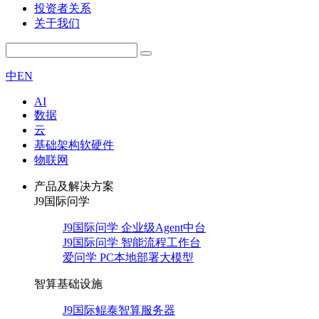
投资者关系
关于我们
中
EN
AI
数据
云
基础架构软硬件
物联网
产品及解决方案
J9国际问学
J9国际问学 企业级Agent中台
J9国际问学 智能流程工作台
爱问学 PC本地部署大模型
智算基础设施
J9国际鲲泰智算服务器