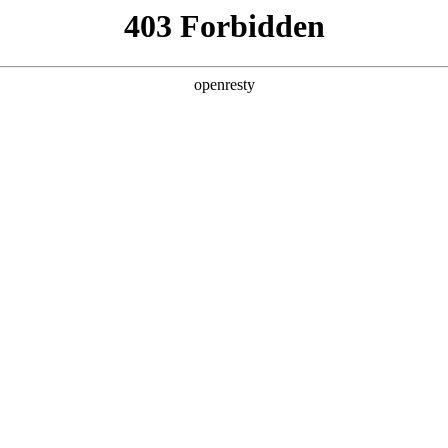
产品及服务
行业解决方案
合作伙伴
投资者关系
云管理服务
预约专家咨询
业务和数据高效 、稳定的上云迁移和云上迁移，采用自研多云纳管平台，
置的一致性，实时掌控云资源运行数据，运用智能化工具分析云资源多云平
依。
核心能力
混合云管理运