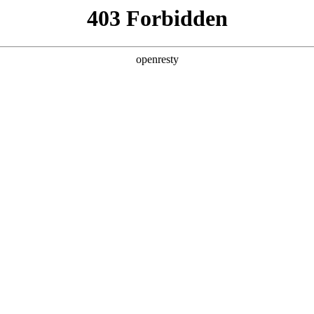
产品及服务
行业解决方案
合作伙伴
投资者关系
数字化应用-云捷集成中间件（ESB
务。作为一款轻量级、专业化的中间件，云捷能够高效地连接企业内外的
互联互通，更具备将基于即时通讯(IM)的移动应用与企业信息化系统无
，释放企业数据的全部潜力。
核心功能
轻量化